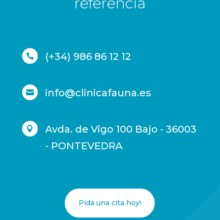
referencia
(+34) 986 86 12 12

info@clinicafauna.es

Avda. de Vigo 100 Bajo - 36003

- PONTEVEDRA
Pida una cita hoy!