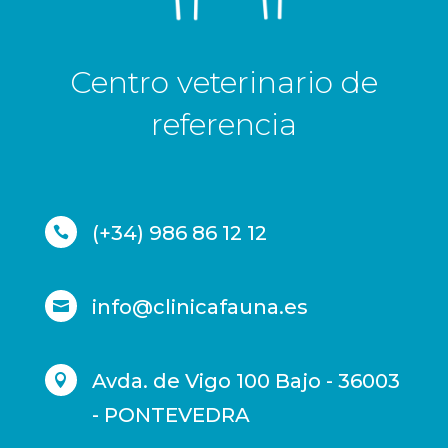
Centro veterinario de
referencia
(+34) 986 86 12 12

info@clinicafauna.es

Avda. de Vigo 100 Bajo - 36003

- PONTEVEDRA