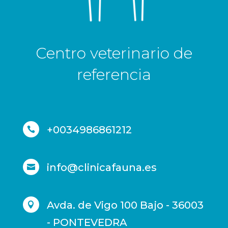
Centro veterinario de
referencia
+0034986861212

info@clinicafauna.es

Avda. de Vigo 100 Bajo - 36003

- PONTEVEDRA