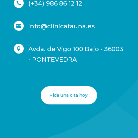
(+34) 986 86 12 12

info@clinicafauna.es

Avda. de Vigo 100 Bajo - 36003

- PONTEVEDRA
Pida una cita hoy!